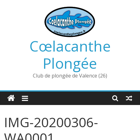
Passer
au
contenu
Cœlacanthe
Plongée
Club de plongée de Valence (26)
IMG-20200306-
WA0001