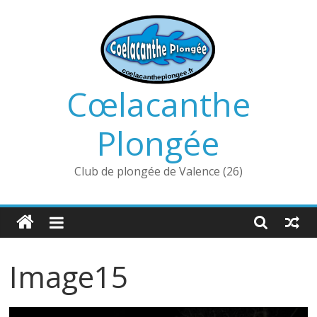
Passer
au
contenu
Cœlacanthe
Plongée
Club de plongée de Valence (26)
Image15