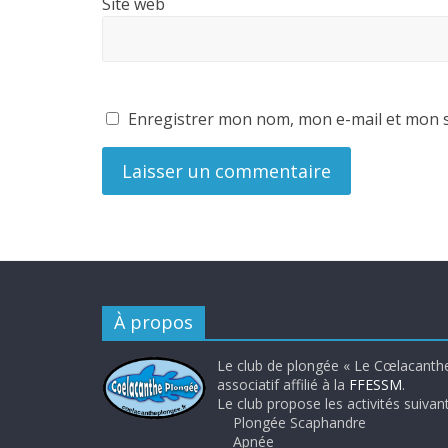
Site web
Enregistrer mon nom, mon e-mail et mon s
À propos
Le club de plongée « Le Cœlacanthe
associatif affilié à la
FFESSM
.
Le club propose les activités suivant
Plongée Scaphandre
Apnée