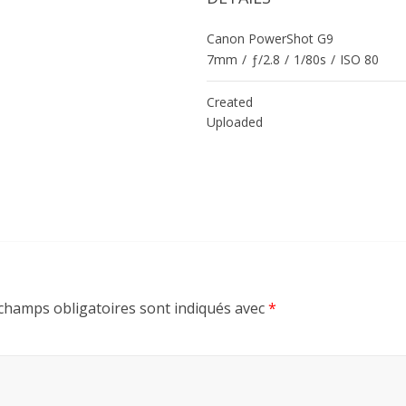
Canon PowerShot G9
7mm
/
ƒ/2.8
/
1/80s
/
ISO 80
Created
Uploaded
champs obligatoires sont indiqués avec
*