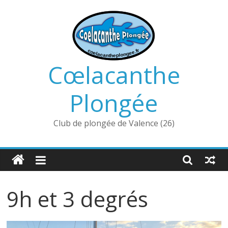
Passer
au
contenu
Cœlacanthe
Plongée
Club de plongée de Valence (26)
9h et 3 degrés