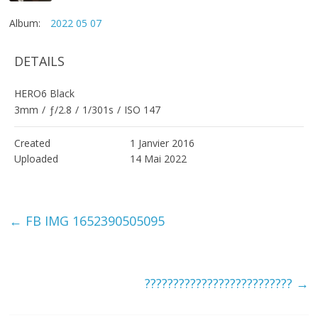
Album:
2022 05 07
DETAILS
HERO6 Black
3mm
/
ƒ/2.8
/
1/301s
/
ISO 147
Created
1 Janvier 2016
Uploaded
14 Mai 2022
←
FB IMG 1652390505095
??????????????????????????
→