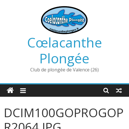
Passer
au
contenu
Cœlacanthe
Plongée
Club de plongée de Valence (26)
DCIM100GOPROGOP
R2064.JPG