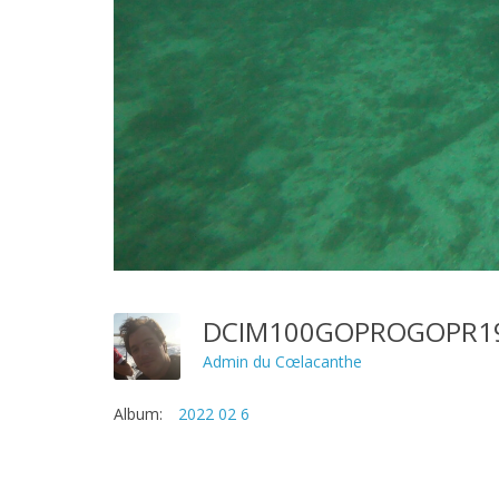
DCIM100GOPROGOPR19
Admin du Cœlacanthe
Album:
2022 02 6