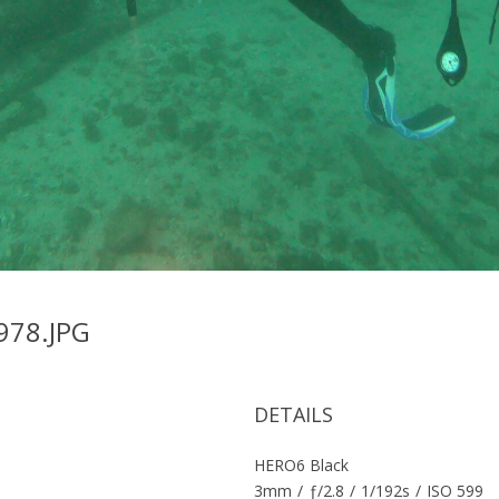
78.JPG
DETAILS
HERO6 Black
3mm
/
ƒ/2.8
/
1/192s
/
ISO 599