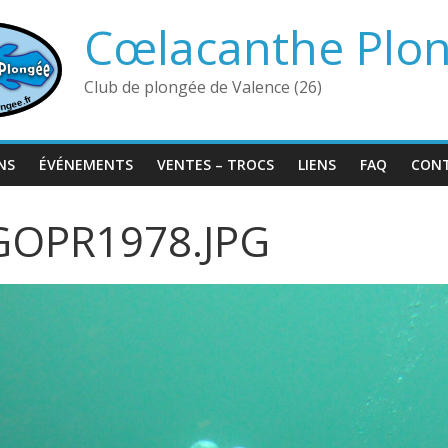
Cœlacanthe Plo
Club de plongée de Valence (26)
NS
ÉVÉNEMENTS
VENTES – TROCS
LIENS
FAQ
CON
OPR1978.JPG