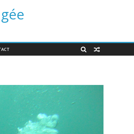
ngée
TACT