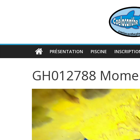
Passer
au
contenu
PRÉSENTATION
PISCINE
INSCRIPTIO
GH012788 Momen