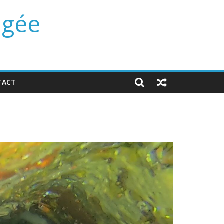
ngée
TACT