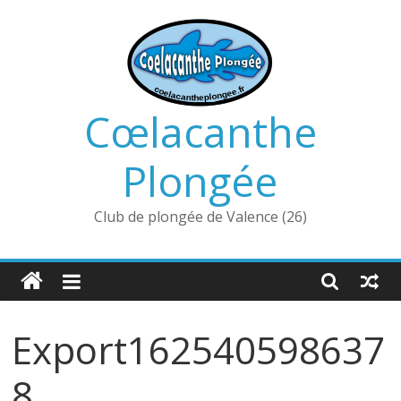
Passer
au
contenu
Cœlacanthe
Plongée
Club de plongée de Valence (26)
Export162540598637
8