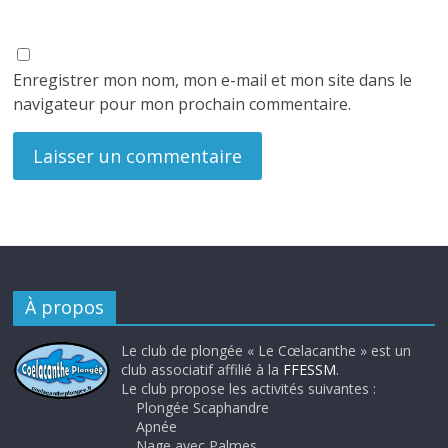
Enregistrer mon nom, mon e-mail et mon site dans le
navigateur pour mon prochain commentaire.
À propos
Le club de plongée « Le Cœlacanthe » est un
club associatif affilié à la
FFESSM
.
Le club propose les activités suivantes :
Plongée Scaphandre
Apnée
Nage avec Palmes