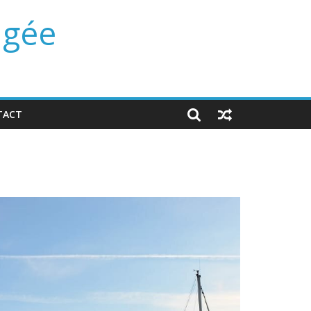
ngée
TACT