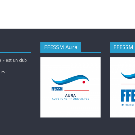
FFESSM Aura
FFESSM
 » est un club
es :