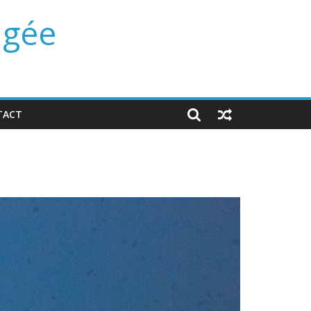
ngée
TACT