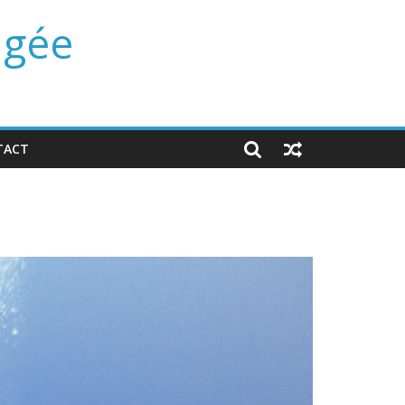
ngée
TACT