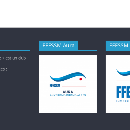
FFESSM Aura
FFESSM
 » est un club
es :