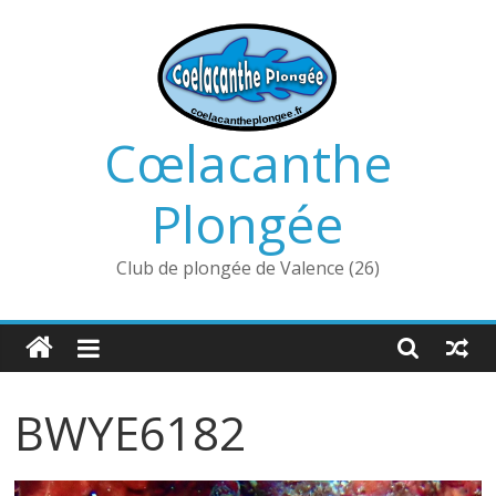
Passer
au
contenu
Cœlacanthe
Plongée
Club de plongée de Valence (26)
BWYE6182