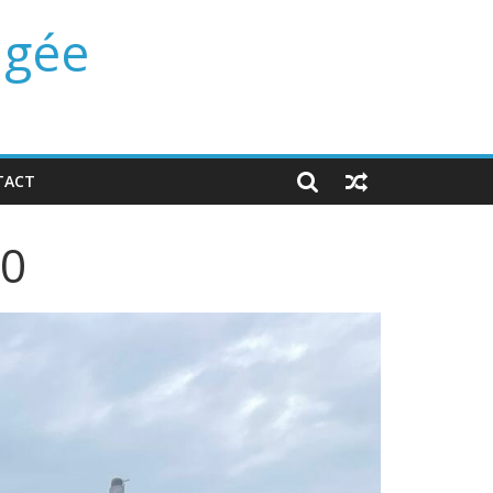
ngée
TACT
70