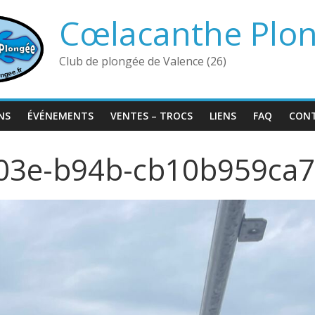
Cœlacanthe Plo
Club de plongée de Valence (26)
NS
ÉVÉNEMENTS
VENTES – TROCS
LIENS
FAQ
CON
03e-b94b-cb10b959ca