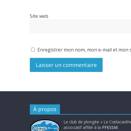
Site web
Enregistrer mon nom, mon e-mail et mon s
À propos
Le club de plongée « Le Cœlacanthe
associatif affilié à la
FFESSM
.