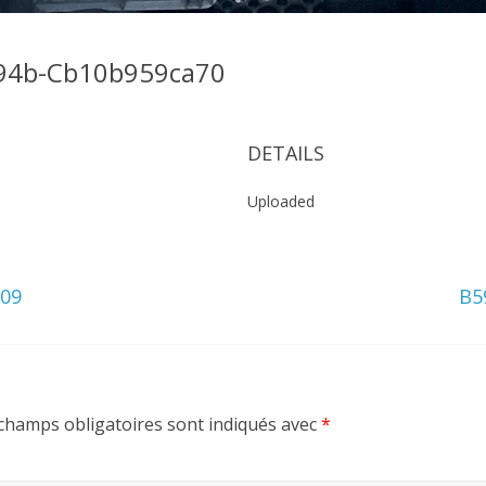
B94b-Cb10b959ca70
DETAILS
Uploaded
109
B5
champs obligatoires sont indiqués avec
*