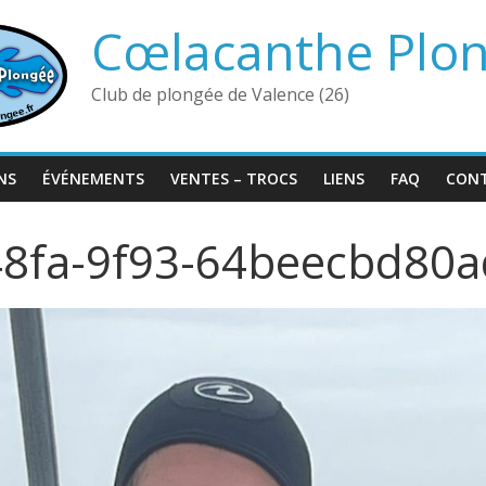
Cœlacanthe Plo
Club de plongée de Valence (26)
NS
ÉVÉNEMENTS
VENTES – TROCS
LIENS
FAQ
CON
8fa-9f93-64beecbd80a