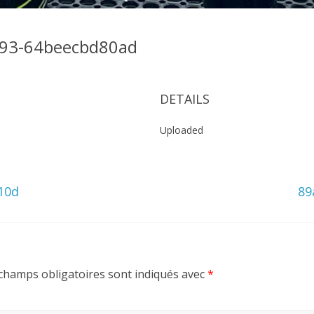
f93-64beecbd80ad
DETAILS
Uploaded
10d
89
champs obligatoires sont indiqués avec
*