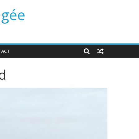
ngée
TACT
d