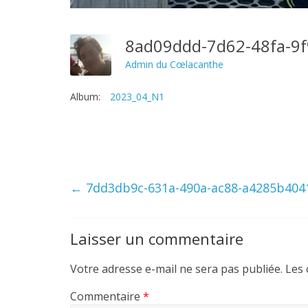
8ad09ddd-7d62-48fa-9
Admin du Cœlacanthe
Album:
2023_04_N1
←
7dd3db9c-631a-490a-ac88-a4285b404
Laisser un commentaire
Votre adresse e-mail ne sera pas publiée.
Les 
Commentaire
*