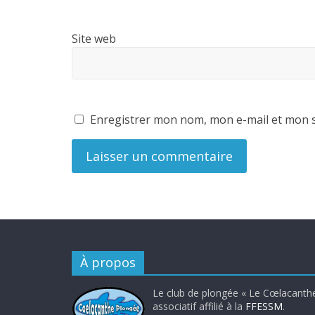
Site web
Enregistrer mon nom, mon e-mail et mon s
À propos
Le club de plongée « Le Cœlacanthe
associatif affilié à la
FFESSM
.