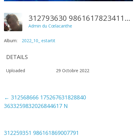
312793630 986161782341133 5308523742576684646 N
Admin du Cœlacanthe
Album:
2022_10_ estartit
DETAILS
Uploaded
29 Octobre 2022
←
312568666 175267631828840
3633259832026844617 N
312259351 986161869007791