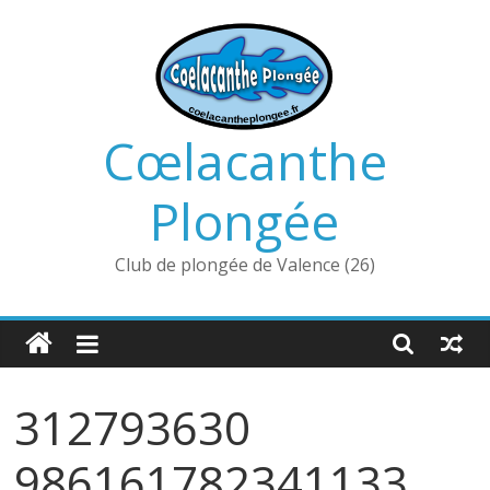
Passer
au
contenu
Cœlacanthe
Plongée
Club de plongée de Valence (26)
312793630
986161782341133