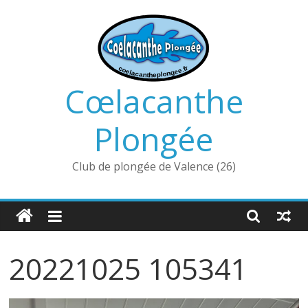
Passer
au
contenu
Cœlacanthe
Plongée
Club de plongée de Valence (26)
20221025 105341