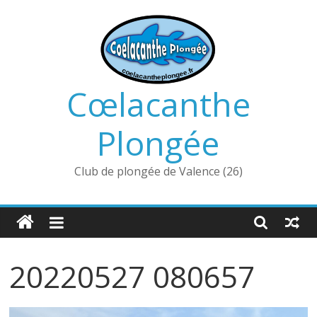
Passer
au
contenu
Cœlacanthe
Plongée
Club de plongée de Valence (26)
20220527 080657