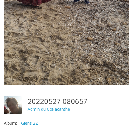
20220527 080657
Admin du Cœlacanthe
Album:
Giens 22