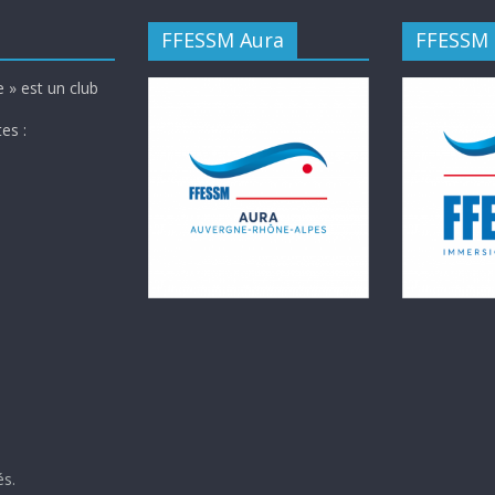
FFESSM Aura
FFESSM
 » est un club
es :