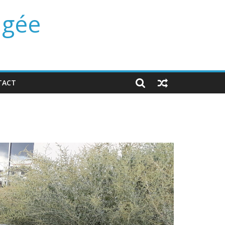
ngée
TACT