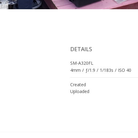
DETAILS
SM-A320FL
4mm
/
ƒ/1.9
/
1/183s
/
ISO 40
Created
Uploaded