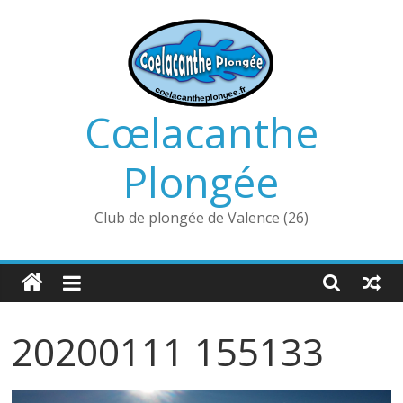
Passer
au
contenu
Cœlacanthe
Plongée
Club de plongée de Valence (26)
20200111 155133