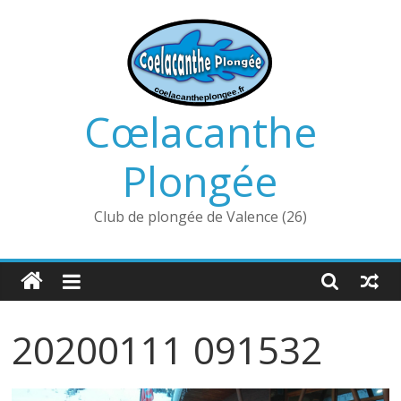
Passer
au
contenu
Cœlacanthe
Plongée
Club de plongée de Valence (26)
20200111 091532