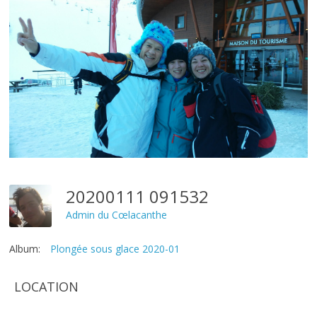
20200111 091532
Admin du Cœlacanthe
Album:
Plongée sous glace 2020-01
LOCATION