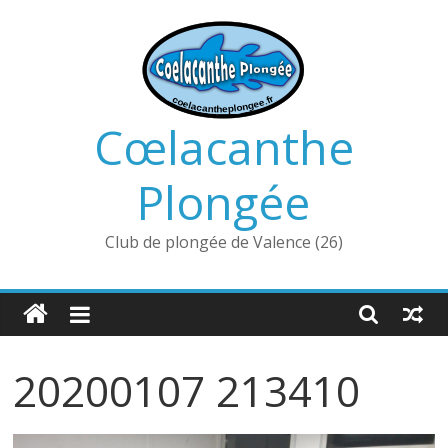
Passer
au
contenu
Cœlacanthe
Plongée
Club de plongée de Valence (26)
20200107 213410