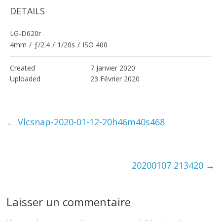
DETAILS
LG-D620r
4mm
/
ƒ/2.4
/
1/20s
/
ISO 400
Created
7 Janvier 2020
Uploaded
23 Février 2020
←
Vlcsnap-2020-01-12-20h46m40s468
20200107 213420
→
Laisser un commentaire