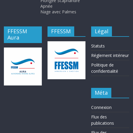
Plongée Scaphandre
Apnée
Nage avec Palmes
FFESSM
FFESSM
Légal
Aura
Statuts
Réglement intérieur
Politique de
confidentialité
Méta
Connexion
Flux des
publications
Flux des