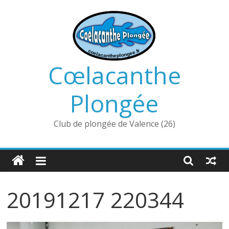
Passer
au
contenu
Cœlacanthe
Plongée
Club de plongée de Valence (26)
20191217 220344