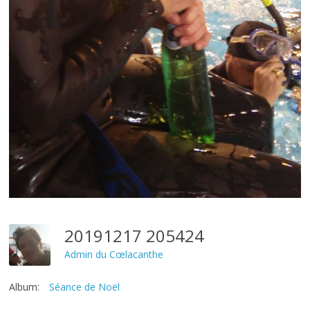
20191217 205424
Admin du Cœlacanthe
Album:
Séance de Noël