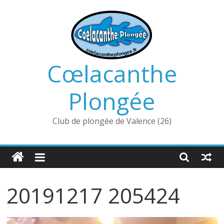
Passer
au
contenu
Cœlacanthe
Plongée
Club de plongée de Valence (26)
20191217 205424