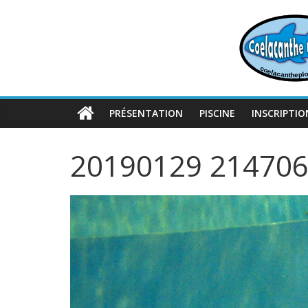
Passer
au
contenu
PRÉSENTATION
PISCINE
INSCRIPTIO
20190129 21470