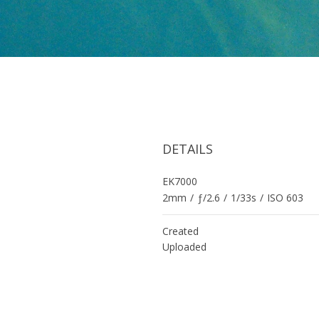
DETAILS
EK7000
2mm
/
ƒ/2.6
/
1/33s
/
ISO 603
Created
Uploaded