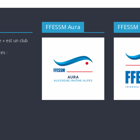
FFESSM Aura
FFESSM
 » est un club
es :