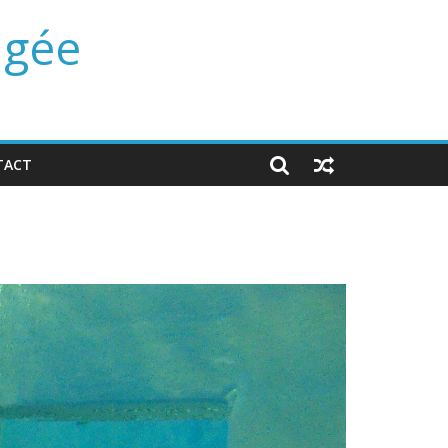
ngée
TACT