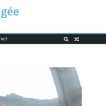
ngée
TACT