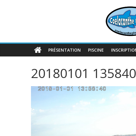
Passer
au
contenu
PRÉSENTATION
PISCINE
INSCRIPTIO
20180101 13584