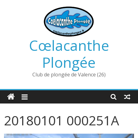
Passer
au
contenu
Cœlacanthe
Plongée
Club de plongée de Valence (26)
20180101 000251A