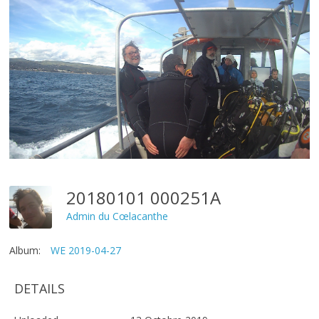
20180101 000251A
Admin du Cœlacanthe
Album:
WE 2019-04-27
DETAILS