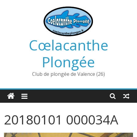
Passer
au
contenu
Cœlacanthe
Plongée
Club de plongée de Valence (26)
20180101 000034A