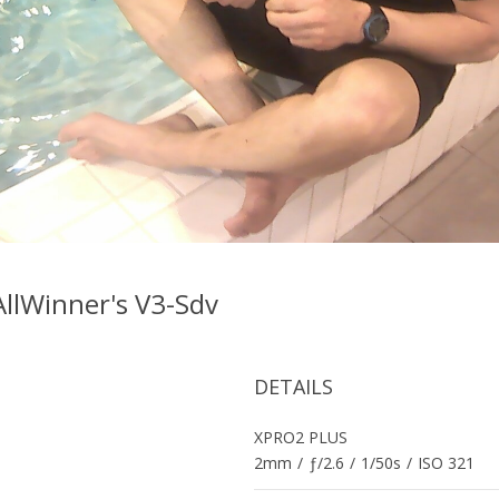
AllWinner's V3-Sdv
DETAILS
XPRO2 PLUS
2mm
/
ƒ/2.6
/
1/50s
/
ISO 321