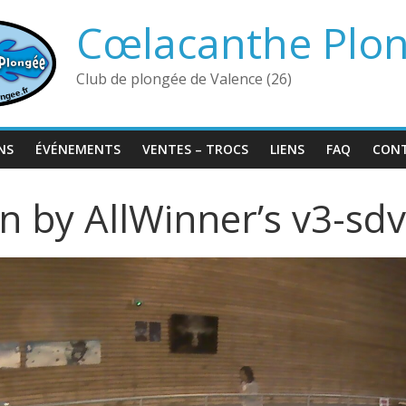
Cœlacanthe Plo
Club de plongée de Valence (26)
NS
ÉVÉNEMENTS
VENTES – TROCS
LIENS
FAQ
CON
en by AllWinner’s v3-sdv