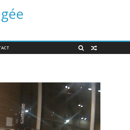
ngée
TACT