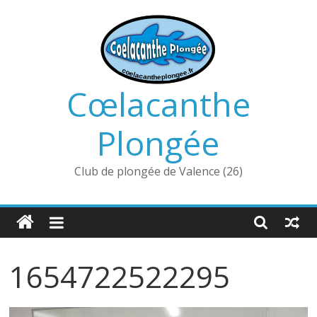
Passer
au
contenu
Cœlacanthe
Plongée
Club de plongée de Valence (26)
1654722522295