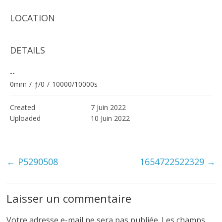
LOCATION
DETAILS
--
0mm
/
ƒ/0
/
10000/10000s
Created
7 Juin 2022
Uploaded
10 Juin 2022
←
P5290508
1654722522329
→
Laisser un commentaire
Votre adresse e-mail ne sera pas publiée.
Les champs