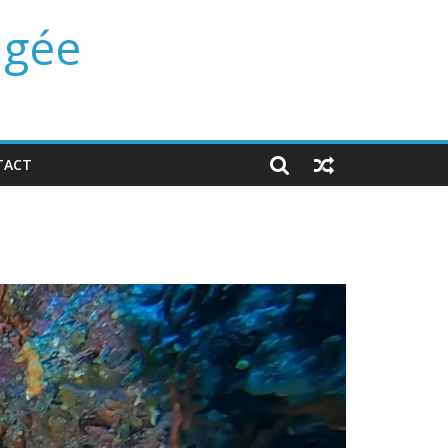
ngée
TACT