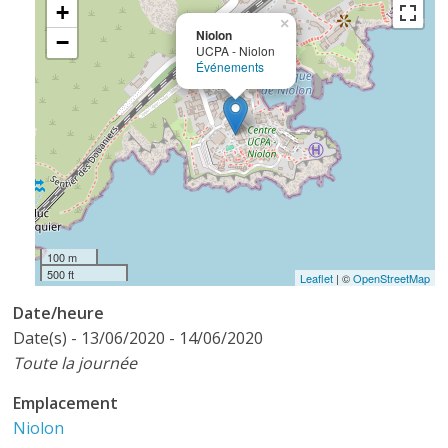
+
×
Niolon
−
UCPA - Niolon
Événements
100 m
500 ft
Leaflet
| ©
OpenStreetMap
Date/heure
Date(s) - 13/06/2020 - 14/06/2020
Toute la journée
Emplacement
Niolon