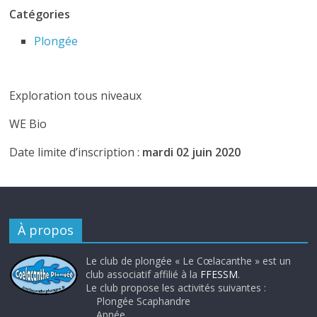
Catégories
Plongée
Exploration tous niveaux
WE Bio
Date limite d’inscription :
mardi 02 juin 2020
À propos
Le club de plongée « Le Cœlacanthe » est un
club associatif affilié à la
FFESSM
.
Le club propose les activités suivantes :
Plongée Scaphandre
Apnée