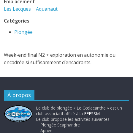
Emplacement
Les Lecques − Aquanaut
Catégories
Plongée
Week-end final N2 + exploration en autonomie ou
encadrée si suffisamment d’encadrants.
À propos
Le club de plongée « Le Cœlacanthe » est un
club associatif affilié à la
FFESSM
.
Le club propose les activités suivantes :
Plongée Scaphandre
Apnée