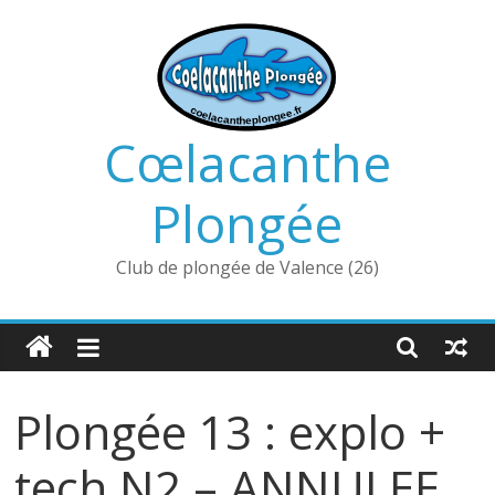
Passer
au
contenu
Cœlacanthe
Plongée
Club de plongée de Valence (26)
Plongée 13 : explo +
tech N2 – ANNULEE