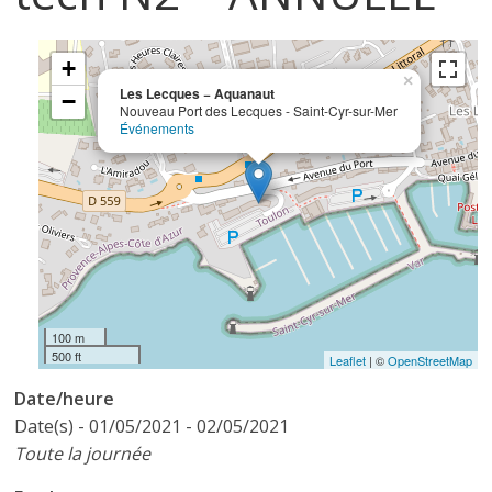
+
×
Les Lecques − Aquanaut
−
Nouveau Port des Lecques - Saint-Cyr-sur-Mer
Événements
100 m
500 ft
Leaflet
| ©
OpenStreetMap
Date/heure
Date(s) - 01/05/2021 - 02/05/2021
Toute la journée