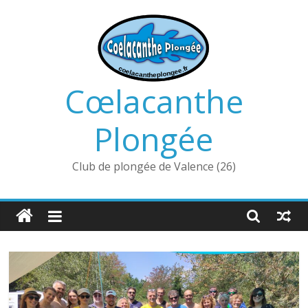
Passer
au
contenu
Cœlacanthe
Plongée
Club de plongée de Valence (26)