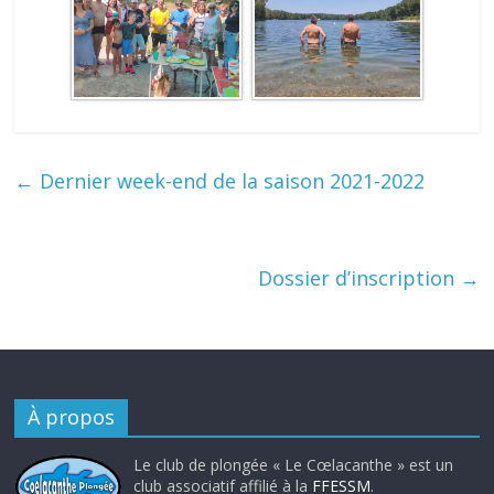
←
Dernier week-end de la saison 2021-2022
Dossier d’inscription
→
À propos
Le club de plongée « Le Cœlacanthe » est un
club associatif affilié à la
FFESSM
.