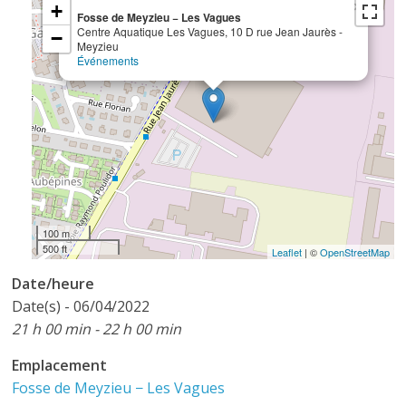
×
+
Fosse de Meyzieu − Les Vagues
Centre Aquatique Les Vagues, 10 D rue Jean Jaurès -
−
Meyzieu
Événements
100 m
500 ft
Leaflet
| ©
OpenStreetMap
Date/heure
Date(s) - 06/04/2022
21 h 00 min - 22 h 00 min
Emplacement
Fosse de Meyzieu − Les Vagues