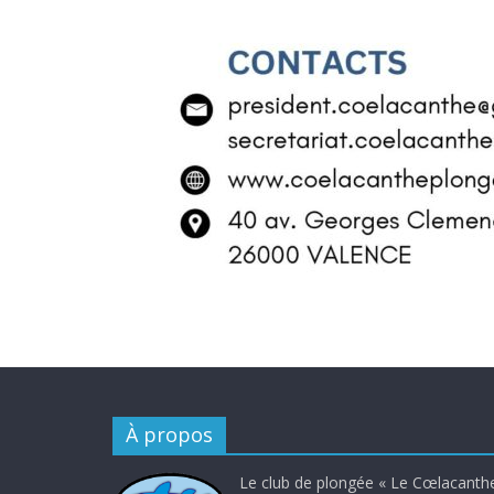
À propos
Le club de plongée « Le Cœlacanthe