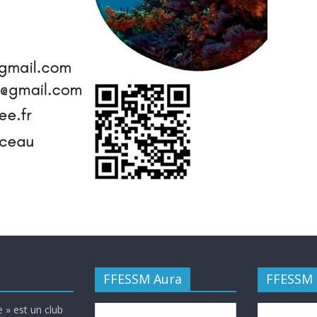
FFESSM Aura
FFESSM
 » est un club