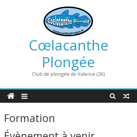
Passer
au
contenu
Cœlacanthe
Plongée
Club de plongée de Valence (26)
Formation
Évènement à venir