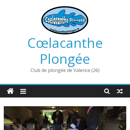
Passer
au
contenu
Cœlacanthe
Plongée
Club de plongée de Valence (26)