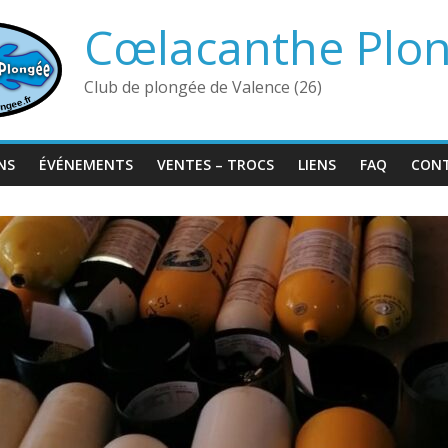
Cœlacanthe Plo
Club de plongée de Valence (26)
NS
ÉVÉNEMENTS
VENTES – TROCS
LIENS
FAQ
CON