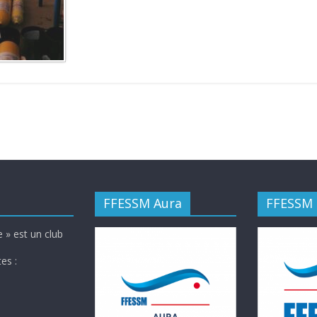
FFESSM Aura
FFESSM
 » est un club
es :