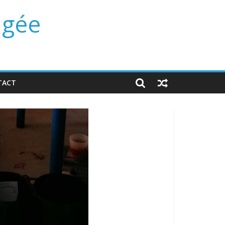
ngée
TACT