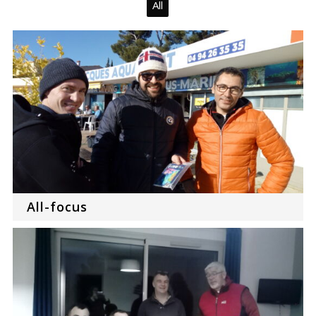
All
All-focus