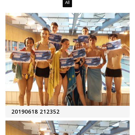
All
20190618 212352