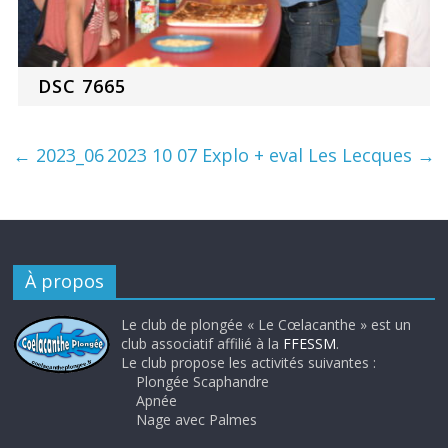
DSC 7665
←
2023_06
2023 10 07 Explo + eval Les Lecques
→
À propos
Le club de plongée « Le Cœlacanthe » est un
club associatif affilié à la
FFESSM
.
Le club propose les activités suivantes :
Plongée Scaphandre
Apnée
Nage avec Palmes