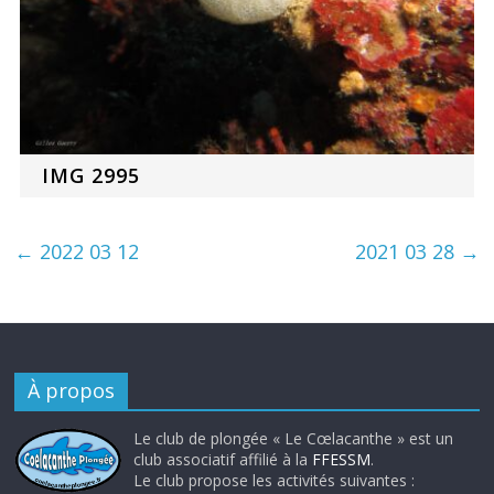
IMG 2995
←
2022 03 12
2021 03 28
→
À propos
Le club de plongée « Le Cœlacanthe » est un
club associatif affilié à la
FFESSM
.
Le club propose les activités suivantes :