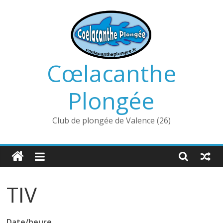
Passer
au
contenu
Cœlacanthe
Plongée
Club de plongée de Valence (26)
TIV
Date/heure