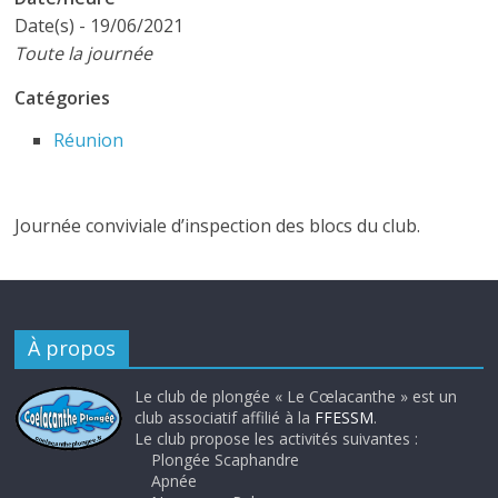
Date(s) - 19/06/2021
Toute la journée
Catégories
Réunion
Journée conviviale d’inspection des blocs du club.
À propos
Le club de plongée « Le Cœlacanthe » est un
club associatif affilié à la
FFESSM
.
Le club propose les activités suivantes :
Plongée Scaphandre
Apnée