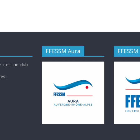
FFESSM Aura
FFESSM
 » est un club
es :