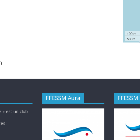
100 m
500 ft
0
FFESSM Aura
FFESSM
 » est un club
es :