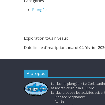
Catégories
Plongée
Exploration tous niveaux
Date limite d’inscription :
mardi 04 février 202
À propos
Le club de plongée « Le Cœlacanthe
associatif affilié à la
FFESSM
.
Le club propose les activités suivant
Plongée Scaphandre
Apnée