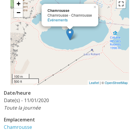
+
×
Chamrousse
−
Chamrousse - Chamrousse
Événements
100 m
500 ft
Leaflet
| ©
OpenStreetMap
Date/heure
Date(s) - 11/01/2020
Toute la journée
Emplacement
Chamrousse