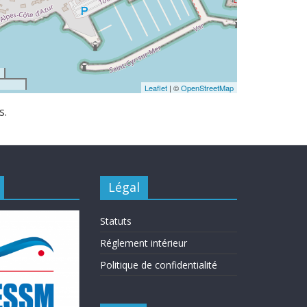
Leaflet
| ©
OpenStreetMap
s.
Légal
Statuts
Réglement intérieur
Politique de confidentialité