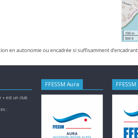
100 m
500 ft
ation en autonomie ou encadrée si suffisamment d’encadrant
FFESSM Aura
FFESSM
 » est un club
es :