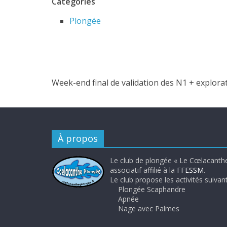
Catégories
Plongée
Week-end final de validation des N1 + explor
À propos
Le club de plongée « Le Cœlacanthe
associatif affilié à la
FFESSM
.
Le club propose les activités suivant
Plongée Scaphandre
Apnée
Nage avec Palmes