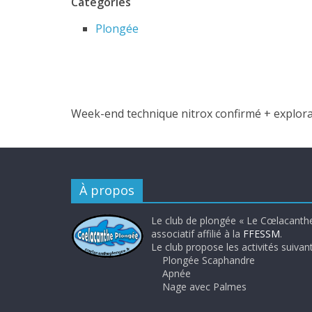
Catégories
Plongée
Week-end technique nitrox confirmé + explor
À propos
Le club de plongée « Le Cœlacanthe
associatif affilié à la
FFESSM
.
Le club propose les activités suivant
Plongée Scaphandre
Apnée
Nage avec Palmes