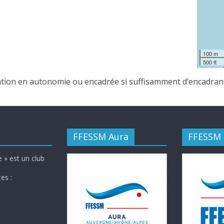
100 m
500 ft
ation en autonomie ou encadrée si suffisamment d’encadran
FFESSM Aura
FFESSM
 » est un club
es :